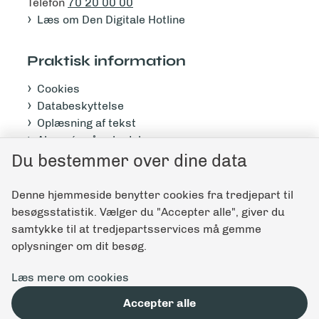
Telefon
70 20 00 00
Læs om Den Digitale Hotline
Praktisk information
Cookies
Databeskyttelse
Oplæsning af tekst
Abonnér på nyhedsbrev
Du bestemmer over dine data
Tilgængelighedserklæring
Denne hjemmeside benytter cookies fra tredjepart til
Giv feedback til denne side
besøgsstatistik. Vælger du "Accepter alle", giver du
samtykke til at tredjepartsservices må gemme
oplysninger om dit besøg.
Læs mere om cookies
Accepter alle