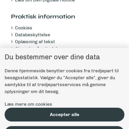
Praktisk information
Cookies
Databeskyttelse
Oplæsning af tekst
Abonnér på nyhedsbrev
Du bestemmer over dine data
Tilgængelighedserklæring
Denne hjemmeside benytter cookies fra tredjepart til
Giv feedback til denne side
besøgsstatistik. Vælger du "Accepter alle", giver du
samtykke til at tredjepartsservices må gemme
oplysninger om dit besøg.
Læs mere om cookies
Accepter alle