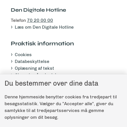
Den Digitale Hotline
Telefon
70 20 00 00
Læs om Den Digitale Hotline
Praktisk information
Cookies
Databeskyttelse
Oplæsning af tekst
Abonnér på nyhedsbrev
Tilgængelighedserklæring
Du bestemmer over dine data
Denne hjemmeside benytter cookies fra tredjepart til
Giv feedback til denne side
besøgsstatistik. Vælger du "Accepter alle", giver du
samtykke til at tredjepartsservices må gemme
oplysninger om dit besøg.