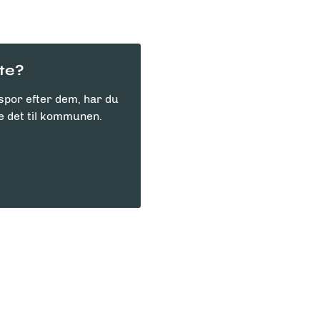
tte?
 spor efter dem, har du
de det til kommunen.