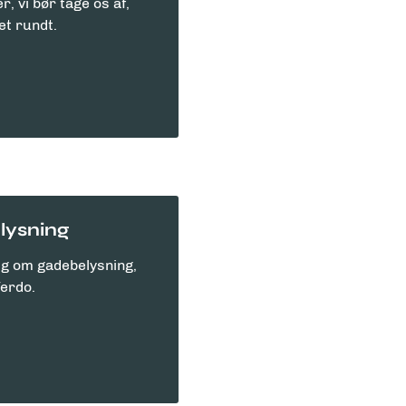
, vi bør tage os af,
et rundt.
lysning
ig om gadebelysning,
 Verdo.