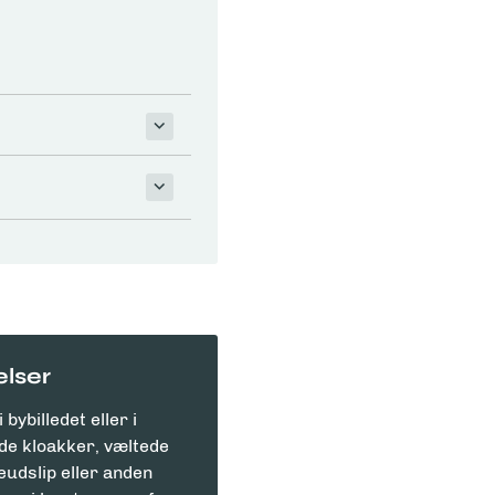
lser
bybilledet eller i
de kloakker, væltede
ieudslip eller anden