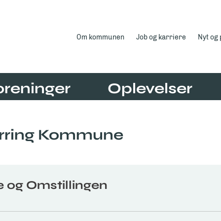
Om kommunen
Job og karriere
Nyt og
oreninger
Oplevelser
ørring Kommune
e og Omstillingen