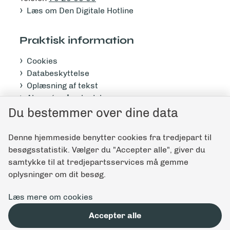
Læs om Den Digitale Hotline
Praktisk information
Cookies
Databeskyttelse
Oplæsning af tekst
Abonnér på nyhedsbrev
Tilgængelighedserklæring
Du bestemmer over dine data
Denne hjemmeside benytter cookies fra tredjepart til
Giv feedback til denne side
besøgsstatistik. Vælger du "Accepter alle", giver du
samtykke til at tredjepartsservices må gemme
oplysninger om dit besøg.
Læs mere om cookies
Accepter alle