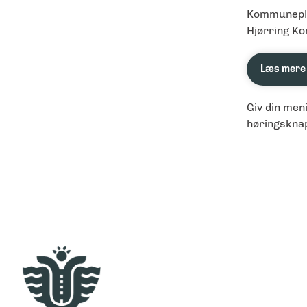
Kommuneplan
Hjørring K
Læs mere o
Giv din men
høringskna