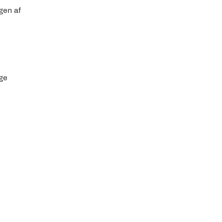
gen af
nge