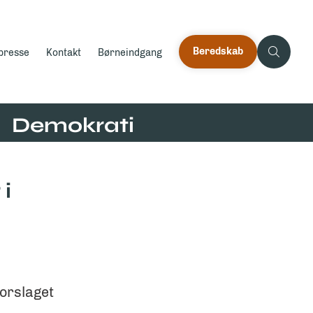
Beredskab
 presse
Kontakt
Børneindgang
Demokrati
i
forslaget