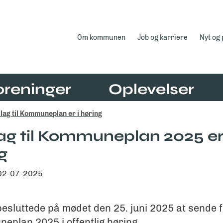
Om kommunen
Job og karriere
Nyt og
oreninger
Oplevelser
lag til Kommuneplan er i høring
ag til Kommuneplan 2025 er 
g
02-07-2025
esluttede på mødet den 25. juni 2025 at sende 
neplan 2025 i offentlig høring.