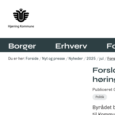
Borger
Erhverv
F
Du er her:
Forside
Nyt og presse
Nyheder
2025
jul
Fors
Forsl
hørin
Publiceret
Politik
Byrådet b
til Kommu