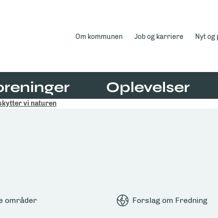
Om kommunen
Job og karriere
Nyt og
oreninger
Oplevelser
kytter vi naturen
e områder
Forslag om Fredning