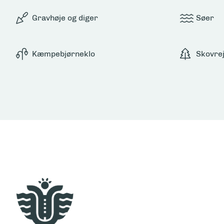
Gravhøje og diger
Søer
Kæmpebjørneklo
Skovre