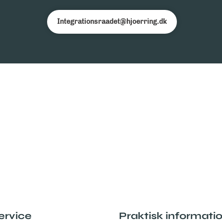
Integrationsraadet@hjoerring.dk
ervice
Praktisk informati