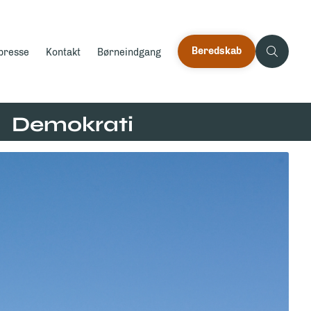
Beredskab
 presse
Kontakt
Børneindgang
Demokrati