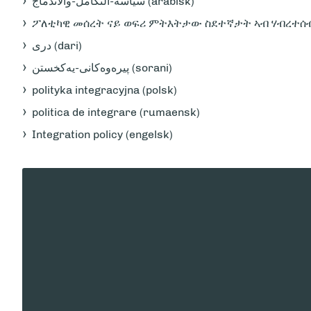
سياسة-التكامل-والاندماج (arabisk)
ፖለቲካዊ መሰረት ናይ ወፍሪ ምትእትታው ስደተኛታት ኣብ ሃብረተሰብ ዴ
دری (dari)
پیرەوەکانی-یەکخستن (sorani)
polityka integracyjna (polsk)
politica de integrare (rumaensk)
Integration policy (engelsk)