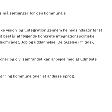
ts målsætninger for den kommunale
ske vision’ og ’Integration gennem helhedsindsats' først
t består af følgende konkrete integrationspolitiske
mrådet, Job og uddannelse, Deltagelse i fritids-,
utioner og civilsamfundet kan arbejde med at udmønte
 Hjørring kommune taler et af disse sprog.