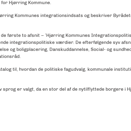
ik for Hjørring Kommune.
jørring Kommunes integrationsindsats og beskriver Byråde
af de første to afsnit – ’Hjørring Kommunes Integrationspoliti
e integrationspolitiske værdier. De efterfølgende syv afsni
 og boligplacering, Danskuddannelse, Social- og sundhedso
ationsråd.
atalog til, hvordan de politiske fagudvalg, kommunale instit
v sprog er valgt, da en stor del af de nytilflyttede borgere i