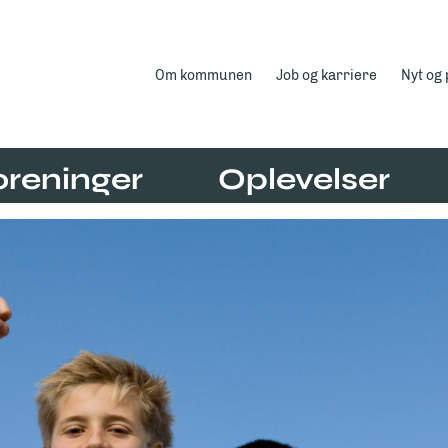
Om kommunen
Job og karriere
Nyt og
oreninger
Oplevelser