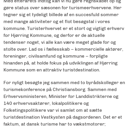
Med efterårets indtog kan vi nu gøre regnskabet op og
gøre status over sæsonen for turismeerhvervene. Her
tegner sig et tydeligt billede af en succesfuld sommer
med mange aktiviteter og et flot besøgstal i vores
kommune. Turisterhvervet er et stort og vigtigt erhverv
for Hjørring Kommune, og derfor er de aktuelle
tendenser noget, vi alle kan være meget glade for og
stolte over. Lad os i fællesskab – kommercielle aktører,
foreninger, civilsamfund og kommune – forpligte
hinanden på, at holde fokus på udviklingen af Hjørring
Kommune som en attraktiv turistdestination.
For nyligt besøgte jeg sammen med to byrådskolleger en
turismekonference på Christiansborg. Sammen med
Erhvervsministeren, Minister for Landdistrikterne og
140 erhvervsaktører, lokalpolitikere og
Folketingspolitikere var vi samlet om at sætte
turistdestination
Vestkysten
på dagsordenen. Det er et
faktum, at dansk turisme har to vækstmotorer;