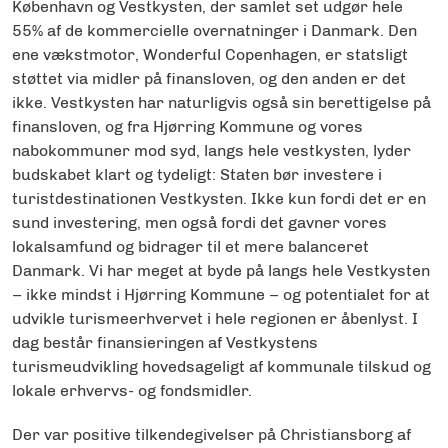
København og Vestkysten, der samlet set udgør hele
55% af de kommercielle overnatninger i Danmark. Den
ene vækstmotor, Wonderful Copenhagen, er statsligt
støttet via midler på finansloven, og den anden er det
ikke. Vestkysten har naturligvis også sin berettigelse på
finansloven, og fra Hjørring Kommune og vores
nabokommuner mod syd, langs hele vestkysten, lyder
budskabet klart og tydeligt: Staten bør investere i
turistdestinationen Vestkysten. Ikke kun fordi det er en
sund investering, men også fordi det gavner vores
lokalsamfund og bidrager til et mere balanceret
Danmark. Vi har meget at byde på langs hele Vestkysten
– ikke mindst i Hjørring Kommune – og potentialet for at
udvikle turismeerhvervet i hele regionen er åbenlyst. I
dag består finansieringen af Vestkystens
turismeudvikling hovedsageligt af kommunale tilskud og
lokale erhvervs- og fondsmidler.
Der var positive tilkendegivelser på Christiansborg af