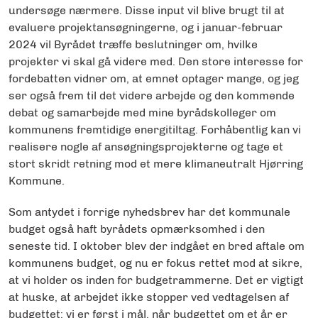
undersøge nærmere. Disse input vil blive brugt til at
evaluere projektansøgningerne, og i januar-februar
2024 vil Byrådet træffe beslutninger om, hvilke
projekter vi skal gå videre med. Den store interesse for
fordebatten vidner om, at emnet optager mange, og jeg
ser også frem til det videre arbejde og den kommende
debat og samarbejde med mine byrådskolleger om
kommunens fremtidige energitiltag. Forhåbentlig kan vi
realisere nogle af ansøgningsprojekterne og tage et
stort skridt retning mod et mere klimaneutralt Hjørring
Kommune.
Som antydet i forrige nyhedsbrev har det kommunale
budget også haft byrådets opmærksomhed i den
seneste tid. I oktober blev der indgået en bred aftale om
kommunens budget, og nu er fokus rettet mod at sikre,
at vi holder os inden for budgetrammerne. Det er vigtigt
at huske, at arbejdet ikke stopper ved vedtagelsen af
budgettet; vi er først i mål, når budgettet om et år er