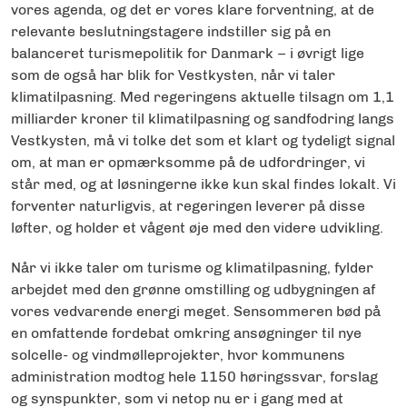
vores agenda, og det er vores klare forventning, at de
relevante beslutningstagere indstiller sig på en
balanceret turismepolitik for Danmark – i øvrigt lige
som de også har blik for Vestkysten, når vi taler
klimatilpasning. Med regeringens aktuelle tilsagn om 1,1
milliarder kroner til klimatilpasning og sandfodring langs
Vestkysten, må vi tolke det som et klart og tydeligt signal
om, at man er opmærksomme på de udfordringer, vi
står med, og at løsningerne ikke kun skal findes lokalt. Vi
forventer naturligvis, at regeringen leverer på disse
løfter, og holder et vågent øje med den videre udvikling.
Når vi ikke taler om turisme og klimatilpasning, fylder
arbejdet med den grønne omstilling og udbygningen af
vores vedvarende energi meget. Sensommeren bød på
en omfattende fordebat omkring ansøgninger til nye
solcelle- og vindmølleprojekter, hvor kommunens
administration modtog hele 1150 høringssvar, forslag
og synspunkter, som vi netop nu er i gang med at