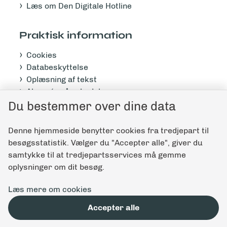
Læs om Den Digitale Hotline
Praktisk information
Cookies
Databeskyttelse
Oplæsning af tekst
Abonnér på nyhedsbrev
Du bestemmer over dine data
Tilgængelighedserklæring
Denne hjemmeside benytter cookies fra tredjepart til
Giv feedback til denne side
besøgsstatistik. Vælger du "Accepter alle", giver du
samtykke til at tredjepartsservices må gemme
oplysninger om dit besøg.
Læs mere om cookies
Accepter alle