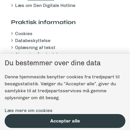
Læs om Den Digitale Hotline
Praktisk information
Cookies
Databeskyttelse
Oplæsning af tekst
Abonnér på nyhedsbrev
Du bestemmer over dine data
Tilgængelighedserklæring
Denne hjemmeside benytter cookies fra tredjepart til
Giv feedback til denne side
besøgsstatistik. Vælger du "Accepter alle", giver du
samtykke til at tredjepartsservices må gemme
oplysninger om dit besøg.
Læs mere om cookies
Accepter alle