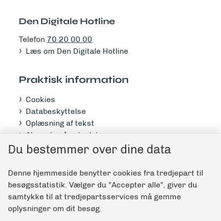
Den Digitale Hotline
Telefon
70 20 00 00
Læs om Den Digitale Hotline
Praktisk information
Cookies
Databeskyttelse
Oplæsning af tekst
Abonnér på nyhedsbrev
Tilgængelighedserklæring
Du bestemmer over dine data
Denne hjemmeside benytter cookies fra tredjepart til
Giv feedback til denne side
besøgsstatistik. Vælger du "Accepter alle", giver du
samtykke til at tredjepartsservices må gemme
oplysninger om dit besøg.