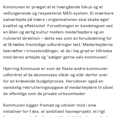
Kommunen er præget af et tværgående fokus og et
velfungerende og respekteret MED-system. Et stærkere
samarbejde på tværs i organisationen skal skabe øget
kvalitet og effektivitet. Forvaltningen er kendetegnet ved
en åben og ærlig kultur mellem medarbejdere og en
rutineret direktion – dette ses som en forudsætning for
at få fælles fremtidige udfordringer løst. Medarbejderne
bekræfter i trivselsmålinger, at de i høj grad er tilfredse
med deres arbejde og ”sælger gerne selv kommunen”.
Hjørring Kommune er som de fleste andre kommuner
udfordret af de økonomiske vilkår og står derfor over
for en krævende budgetproces. Herudover også en
vanskelig rekrutteringsopgave af medarbejdere til såvel
de offentlige som de private virksomheder.
Kommunen kigger fremad og udviser mod i sine
initiativer for f.eks. et ambitiøst havneprojekt, et rigt