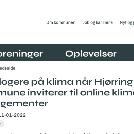
Om kommunen
Job og karriere
Nyt og
oreninger
Oplevelser
edsside
klogere på klima når Hjørring
ne inviterer til online klim
ngementer
11-01-2022
r