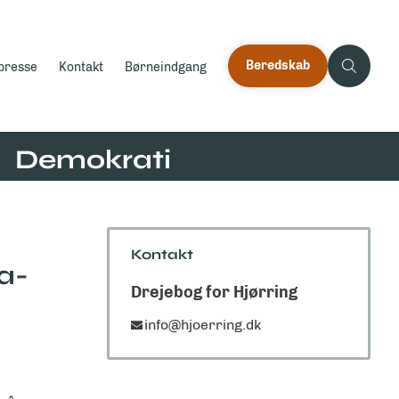
Beredskab
 presse
Kontakt
Børneindgang
Demokrati
Kontakt
a-
Drejebog for Hjørring
info@hjoerring.dk