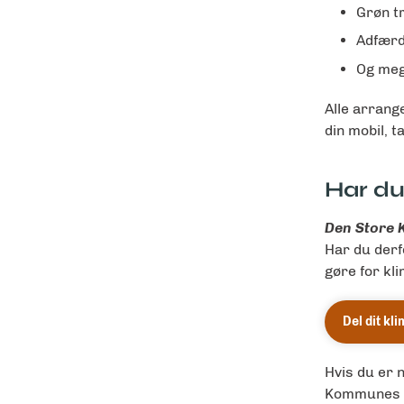
Grøn t
Adfærd
Og meg
Alle arrang
din mobil, t
Har du
Den Store 
Har du derf
gøre for kl
Del dit kl
Hvis du er 
Kommunes k