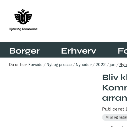
Borger
Erhverv
F
Du er her:
Forside
Nyt og presse
Nyheder
2022
jan
Nyh
Bliv 
Kommu
arra
Publiceret
Miljø og natu