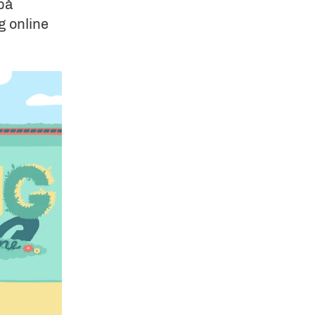
på
g online