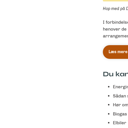
Hop med på D
I forbindel
henover de 
arrangemen
Læs mere 
Du kan
Energir
Sådan 
Hør om
Biogas
Elbiler