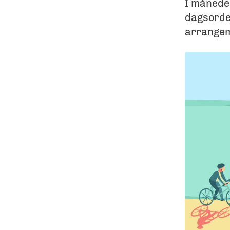
I måneder
dagsorden
arrangem