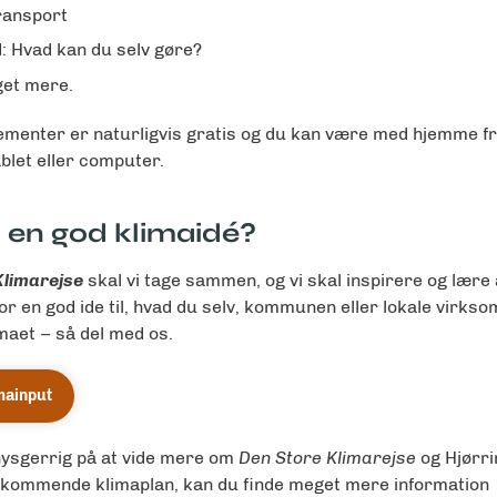
ransport
: Hvad kan du selv gøre?
et mere.
ementer er naturligvis gratis og du kan være med hjemme fr
ablet eller computer.
 en god klimaidé?
Klimarejse
skal vi tage sammen, og vi skal inspirere og lære 
or en god ide til, hvad du selv, kommunen eller lokale virks
imaet – så del med os.
imainput
nysgerrig på at vide mere om
Den Store Klimarejse
og Hjørri
ommende klimaplan, kan du finde meget mere information