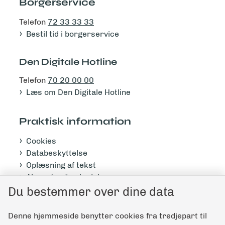
Borgerservice
Telefon
72 33 33 33
Bestil tid i borgerservice
Den Digitale Hotline
Telefon
70 20 00 00
Læs om Den Digitale Hotline
Praktisk information
Cookies
Databeskyttelse
Oplæsning af tekst
Abonnér på nyhedsbrev
Tilgængelighedserklæring
Du bestemmer over dine data
Denne hjemmeside benytter cookies fra tredjepart til
Giv feedback til denne side