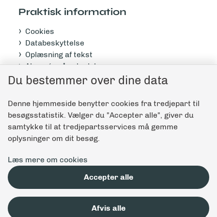
Praktisk information
Cookies
Databeskyttelse
Oplæsning af tekst
Abonnér på nyhedsbrev
Tilgængelighedserklæring
Du bestemmer over dine data
Denne hjemmeside benytter cookies fra tredjepart til
Giv feedback til denne side
besøgsstatistik. Vælger du "Accepter alle", giver du
samtykke til at tredjepartsservices må gemme
oplysninger om dit besøg.
Læs mere om cookies
Accepter alle
Afvis alle