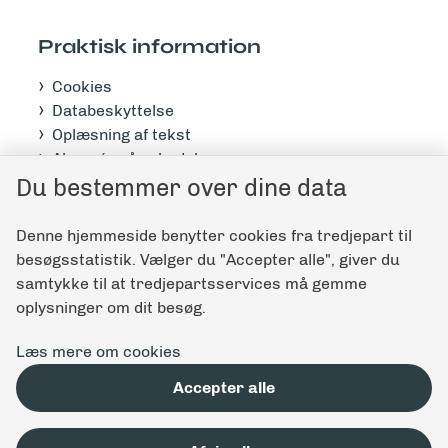
Praktisk information
Cookies
Databeskyttelse
Oplæsning af tekst
Abonnér på nyhedsbrev
Tilgængelighedserklæring
Du bestemmer over dine data
Denne hjemmeside benytter cookies fra tredjepart til
Giv feedback til denne side
besøgsstatistik. Vælger du "Accepter alle", giver du
samtykke til at tredjepartsservices må gemme
oplysninger om dit besøg.
Læs mere om cookies
Accepter alle