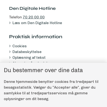
Den Digitale Hotline
Telefon
70 20 00 00
Læs om Den Digitale Hotline
Praktisk information
Cookies
Databeskyttelse
Oplæsning af tekst
Abonnér på nyhedsbrev
Tilgængelighedserklæring
Du bestemmer over dine data
Denne hjemmeside benytter cookies fra tredjepart til
Giv feedback til denne side
besøgsstatistik. Vælger du "Accepter alle", giver du
samtykke til at tredjepartsservices må gemme
oplysninger om dit besøg.