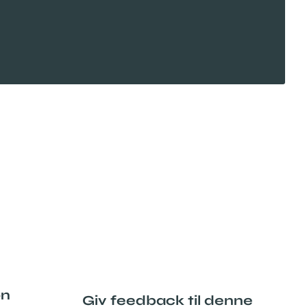
on
Giv feedback til denne