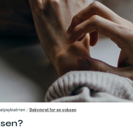
alpsykiatrien
Bekymret for en voksen
ksen?