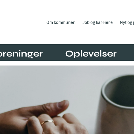
Om kommunen
Job og karriere
Nyt og
oreninger
Oplevelser