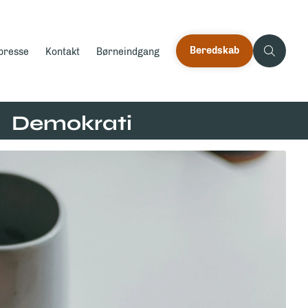
Beredskab
 presse
Kontakt
Børneindgang
Demokrati