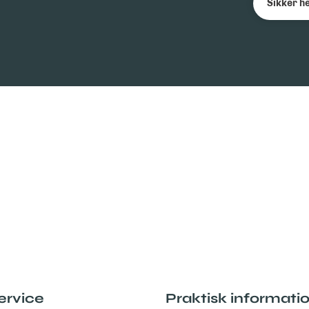
Sikker h
ervice
Praktisk informati