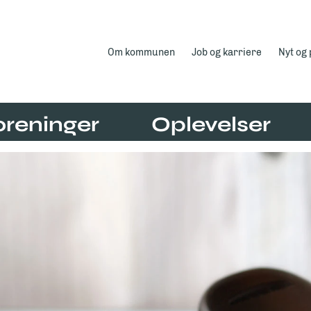
Om kommunen
Job og karriere
Nyt og
oreninger
Oplevelser