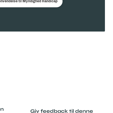
envendelse til Myndighed Handicap
on
Giv feedback til denne