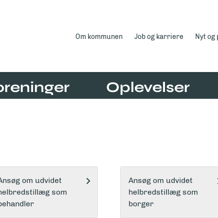
Om kommunen
Job og karriere
Nyt og
oreninger
Oplevelser
Ansøg om udvidet
Ansøg om udvidet
helbredstillæg som
helbredstillæg som
behandler
borger