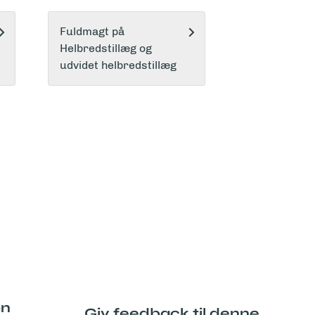
Fuldmagt på
Helbredstillæg og
udvidet helbredstillæg
on
Giv feedback til denne