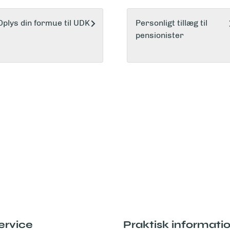
Oplys din formue til UDK
Personligt tillæg til
pensionister
ervice
Praktisk informati