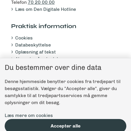
Telefon
70 20 00 00
Læs om Den Digitale Hotline
Praktisk information
Cookies
Databeskyttelse
Oplæsning af tekst
Abonnér på nyhedsbrev
Tilgængelighedserklæring
Du bestemmer over dine data
Denne hjemmeside benytter cookies fra tredjepart til
Giv feedback til denne side
besøgsstatistik. Vælger du "Accepter alle", giver du
samtykke til at tredjepartsservices må gemme
oplysninger om dit besøg.
Læs mere om cookies
Accepter alle