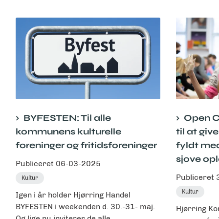
BYFESTEN: Til alle
Open Ca
kommunens kulturelle
til at gi
foreninger og fritidsforeninger
fyldt med
sjove opl
Publiceret
06-03-2025
Publiceret
Kultur
Kultur
Igen i år holder Hjørring Handel
BYFESTEN i weekenden d. 30.-31- maj.
Hjørring Ko
Og lige nu inviterer de alle...