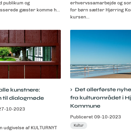
ad publikum og
erhvervssamarbejde og so
esserede gæster komme h...
for børn sætter Hjørring 
kursen...
Det allerførste nyh
alle kunstnere:
fra kulturområdet i Hj
n til dialogmøde
Kommune
27-10-2023
Publiceret
09-10-2023
Kultur
n udgivelse af KULTURNYT