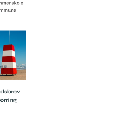
mmerskole
Kommune
edsbrev
ørring