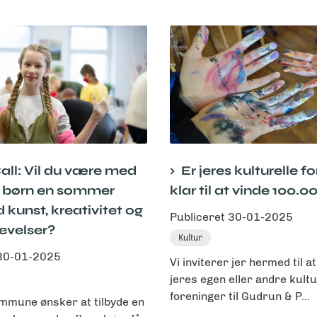
ll: Vil du være med
Er jeres kulturelle f
ve børn en sommer
klar til at vinde 100.00
 kunst, kreativitet og
Publiceret
30-01-2025
evelser?
Kultur
30-01-2025
Vi inviterer jer hermed til at
jeres egen eller andre kultu
foreninger til Gudrun & P...
mmune ønsker at tilbyde en