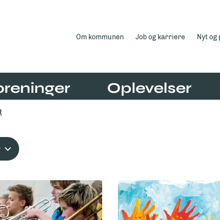
Om kommunen
Job og karriere
Nyt og
oreninger
Oplevelser
t
r