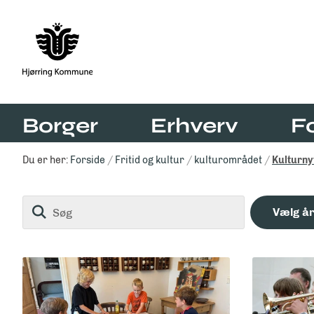
Borger
Erhverv
F
Du er her:
Forside
Fritid og kultur
kulturområdet
Kulturny
Søg
Vælg å