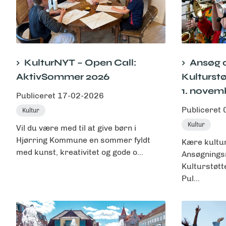
KulturNYT – Open Call:
Ansøg 
AktivSommer 2026
Kulturst
1. novem
Publiceret
17-02-2026
Publiceret
Kultur
Kultur
Vil du være med til at give børn i
Hjørring Kommune en sommer fyldt
Kære kultu
med kunst, kreativitet og gode o...
Ansøgningsr
Kulturstøtt
Pul...