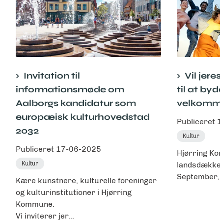
Invitation til
Vil jer
informationsmøde om
til at byd
Aalborgs kandidatur som
velkom
europæisk kulturhovedstad
Publiceret
2032
Kultur
Publiceret
17-06-2025
Hjørring Ko
Kultur
landsdækk
September, o
Kære kunstnere, kulturelle foreninger
og kulturinstitutioner i Hjørring
Kommune.
Vi inviterer jer...