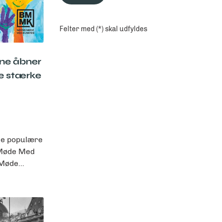
Felter med (*) skal udfyldes
ne åbner
ge stærke
de populære
 Møde Med
øde...