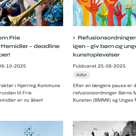
om Frie
Refusionsordninger
øttemidler – deadline
igen - giv børn og un
ber!
kunstoplevelser
09-10-2025
Publiceret
25-08-2025
Kultur
raktør i Hjørring Kommune
Efter en længere pause er 
unden til Frie
refusionsordninger Børns
emidler er nu åben!
Kunsten (BMMK) og Unges M