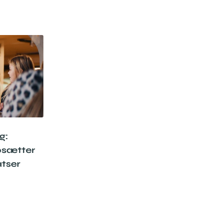
g:
øsætter
atser