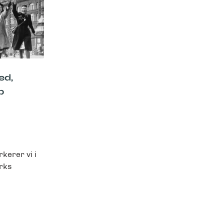
ed,
b
kerer vi i
rks