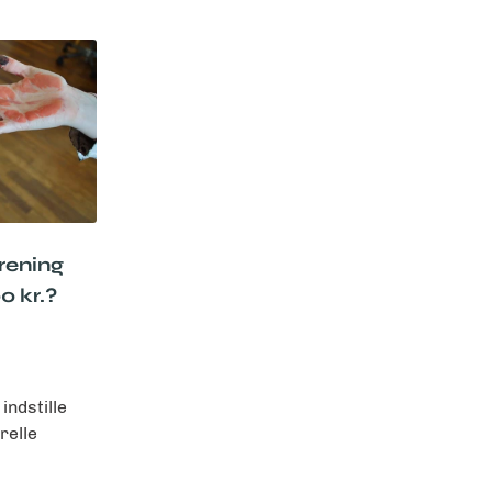
orening
0 kr.?
 indstille
relle