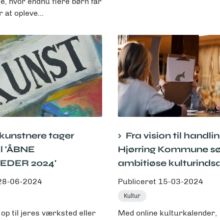
, hvor endnu flere børn får
 at opleve...
kunstnere tager
Fra vision til handlin
til 'ÅBNE
Hjørring Kommune s
EDER 2024'
ambitiøse kulturinds
28-06-2024
Publiceret
15-03-2024
Kultur
op til jeres værksted eller
Med online kulturkalender,