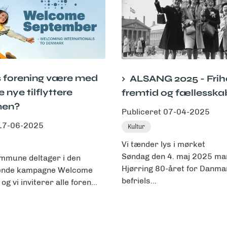
es forening være med
ALSANG 2025 - Frih
e nye tilflyttere
fremtid og fællesska
men?
Publiceret
07-04-2025
17-06-2025
Kultur
Vi tænder lys i mørket
Søndag den 4. maj 2025 mar
mmune deltager i den
Hjørring 80-året for Danma
ende kampagne Welcome
befriels...
g vi inviterer alle foren...