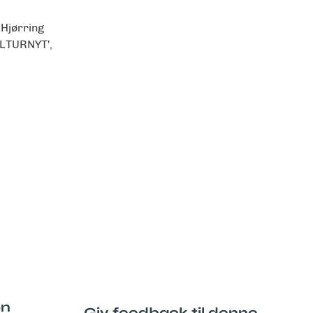
 Hjørring
LTURNYT',
on
Giv feedback til denne