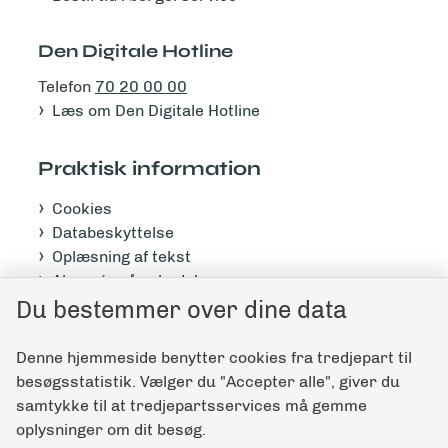
Den Digitale Hotline
Telefon
70 20 00 00
Læs om Den Digitale Hotline
Praktisk information
Cookies
Databeskyttelse
Oplæsning af tekst
Abonnér på nyhedsbrev
Tilgængelighedserklæring
Du bestemmer over dine data
Denne hjemmeside benytter cookies fra tredjepart til
Giv feedback til denne side
besøgsstatistik. Vælger du "Accepter alle", giver du
samtykke til at tredjepartsservices må gemme
oplysninger om dit besøg.