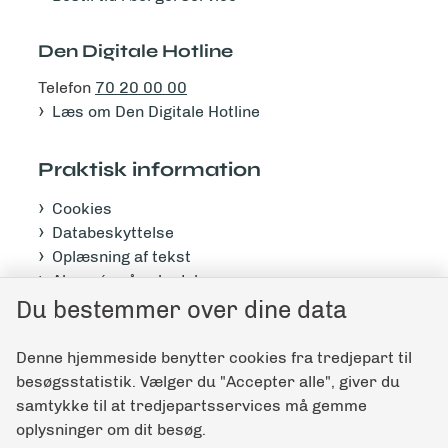
Den Digitale Hotline
Telefon
70 20 00 00
Læs om Den Digitale Hotline
Praktisk information
Cookies
Databeskyttelse
Oplæsning af tekst
Abonnér på nyhedsbrev
Tilgængelighedserklæring
Du bestemmer over dine data
Denne hjemmeside benytter cookies fra tredjepart til
Giv feedback til denne side
besøgsstatistik. Vælger du "Accepter alle", giver du
samtykke til at tredjepartsservices må gemme
oplysninger om dit besøg.