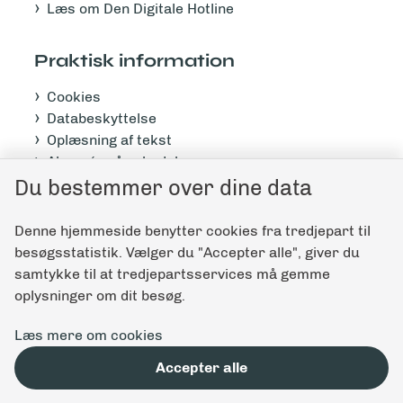
Læs om Den Digitale Hotline
Praktisk information
Cookies
Databeskyttelse
Oplæsning af tekst
Abonnér på nyhedsbrev
Tilgængelighedserklæring
Du bestemmer over dine data
Denne hjemmeside benytter cookies fra tredjepart til
Giv feedback til denne side
besøgsstatistik. Vælger du "Accepter alle", giver du
samtykke til at tredjepartsservices må gemme
oplysninger om dit besøg.
Læs mere om cookies
Accepter alle