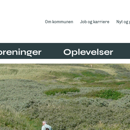
Om kommunen
Job og karriere
Nyt og
oreninger
Oplevelser