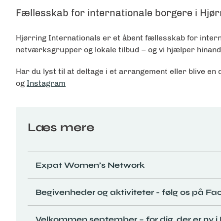
Fællesskab for internationale borgere i Hj
Hjørring Internationals er et åbent fællesskab for int
netværksgrupper og lokale tilbud – og vi hjælper hinan
Har du lyst til at deltage i et arrangement eller blive e
og
Instagram
Læs mere
Expat Women’s Network
Begivenheder og aktiviteter - følg os på F
Velkommen september – for dig, der er ny 