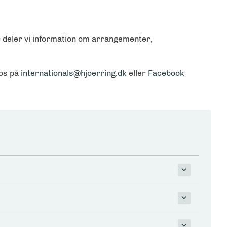
r deler vi information om arrangementer,
 os på
internationals@hjoerring.dk
eller
Facebook