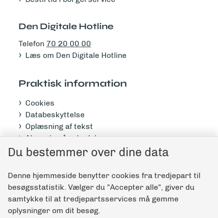
Den Digitale Hotline
Telefon
70 20 00 00
Læs om Den Digitale Hotline
Praktisk information
Cookies
Databeskyttelse
Oplæsning af tekst
Abonnér på nyhedsbrev
Tilgængelighedserklæring
Du bestemmer over dine data
Denne hjemmeside benytter cookies fra tredjepart til
Giv feedback til denne side
besøgsstatistik. Vælger du "Accepter alle", giver du
samtykke til at tredjepartsservices må gemme
oplysninger om dit besøg.