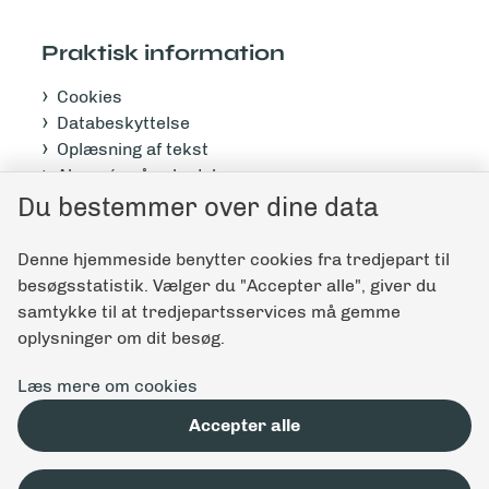
Praktisk information
Cookies
Databeskyttelse
Oplæsning af tekst
Abonnér på nyhedsbrev
Tilgængelighedserklæring
Du bestemmer over dine data
Denne hjemmeside benytter cookies fra tredjepart til
Giv feedback til denne side
besøgsstatistik. Vælger du "Accepter alle", giver du
samtykke til at tredjepartsservices må gemme
oplysninger om dit besøg.
Læs mere om cookies
Accepter alle