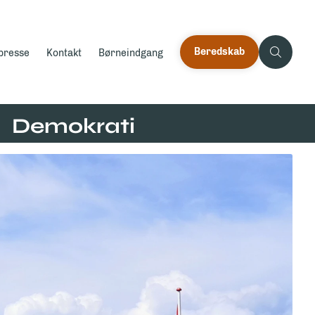
Beredskab
 presse
Kontakt
Børneindgang
Demokrati