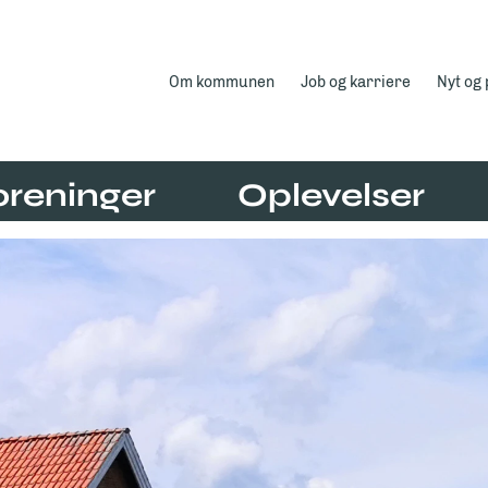
Om kommunen
Job og karriere
Nyt og
oreninger
Oplevelser