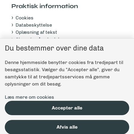
Praktisk information
Cookies
Databeskyttelse
Oplæsning af tekst
Abonnér på nyhedsbrev
Du bestemmer over dine data
Tilgængelighedserklæring
Denne hjemmeside benytter cookies fra tredjepart til
Giv feedback til denne side
besøgsstatistik. Vælger du "Accepter alle", giver du
samtykke til at tredjepartsservices må gemme
oplysninger om dit besøg.
Læs mere om cookies
Accepter alle
Afvis alle