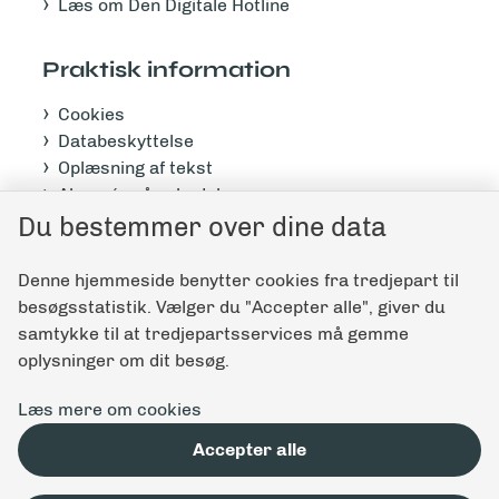
Læs om Den Digitale Hotline
Praktisk information
Cookies
Databeskyttelse
Oplæsning af tekst
Abonnér på nyhedsbrev
Tilgængelighedserklæring
Du bestemmer over dine data
Denne hjemmeside benytter cookies fra tredjepart til
Giv feedback til denne side
besøgsstatistik. Vælger du "Accepter alle", giver du
samtykke til at tredjepartsservices må gemme
oplysninger om dit besøg.
Læs mere om cookies
Accepter alle