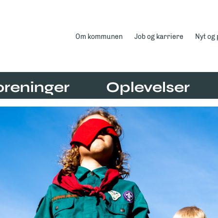
Om kommunen
Job og karriere
Nyt og
oreninger
Oplevelser