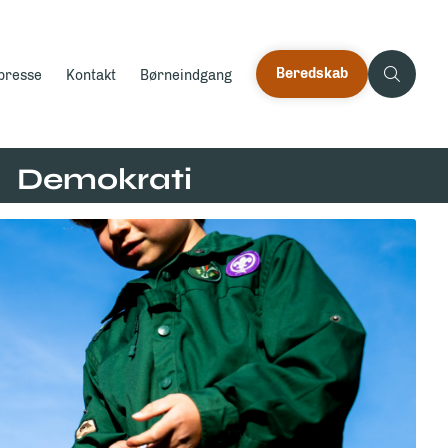
Beredskab
 presse
Kontakt
Børneindgang
Demokrati