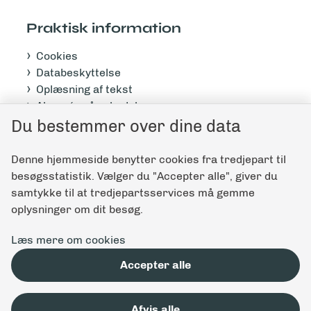
Praktisk information
Cookies
Databeskyttelse
Oplæsning af tekst
Abonnér på nyhedsbrev
Tilgængelighedserklæring
Du bestemmer over dine data
Denne hjemmeside benytter cookies fra tredjepart til
Giv feedback til denne side
besøgsstatistik. Vælger du "Accepter alle", giver du
samtykke til at tredjepartsservices må gemme
oplysninger om dit besøg.
Læs mere om cookies
Accepter alle
Afvis alle