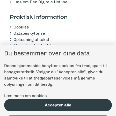
Læs om Den Digitale Hotline
Praktisk information
Cookies
Databeskyttelse
Oplæsning af tekst
Abonnér på nyhedsbrev
Du bestemmer over dine data
Tilgængelighedserklæring
Denne hjemmeside benytter cookies fra tredjepart til
Giv feedback til denne side
besøgsstatistik. Vælger du "Accepter alle", giver du
samtykke til at tredjepartsservices må gemme
oplysninger om dit besøg.
Læs mere om cookies
Accepter alle