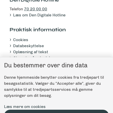
Telefon
70 20 00 00
Læs om Den Digitale Hotline
Praktisk information
Cookies
Databeskyttelse
Oplæsning af tekst
Abonnér på nyhedsbrev
Tilgængelighedserklæring
Du bestemmer over dine data
Denne hjemmeside benytter cookies fra tredjepart til
Giv feedback til denne side
besøgsstatistik. Vælger du "Accepter alle", giver du
samtykke til at tredjepartsservices må gemme
oplysninger om dit besøg.
Læs mere om cookies