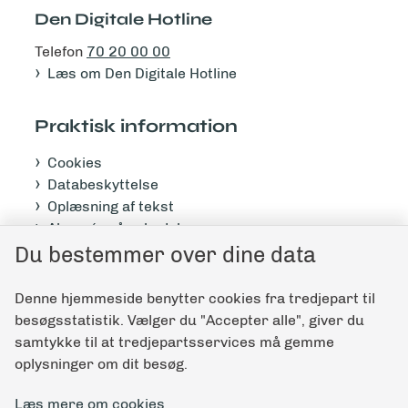
Den Digitale Hotline
Telefon
70 20 00 00
Læs om Den Digitale Hotline
Praktisk information
Cookies
Databeskyttelse
Oplæsning af tekst
Abonnér på nyhedsbrev
Tilgængelighedserklæring
Du bestemmer over dine data
Denne hjemmeside benytter cookies fra tredjepart til
Giv feedback til denne side
besøgsstatistik. Vælger du "Accepter alle", giver du
samtykke til at tredjepartsservices må gemme
oplysninger om dit besøg.
Læs mere om cookies