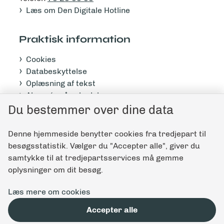
Læs om Den Digitale Hotline
Praktisk information
Cookies
Databeskyttelse
Oplæsning af tekst
Abonnér på nyhedsbrev
Tilgængelighedserklæring
Du bestemmer over dine data
Denne hjemmeside benytter cookies fra tredjepart til
Giv feedback til denne side
besøgsstatistik. Vælger du "Accepter alle", giver du
samtykke til at tredjepartsservices må gemme
oplysninger om dit besøg.
Læs mere om cookies
Accepter alle