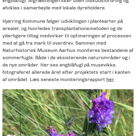
engblåfugl. Afgræsningen sker uden tilskudsfordring og
afvikles i samarbejde med lokale dyreholdere.
Hjørring Kommune følger udviklingen i plantearter på
arealet, og hvorledes transplantationsmetoden og de
yderligere tiltag medvirker til optimeringen af processen
med at gå fra mark til overdrev. Sammen med
Naturhistorisk Museum Aarhus moniteres bestandene af
sommerfugle. Både i de eksisterende naturområder og i
de nye områder. Her ses engblåfugl på musevikke,
fotograferet allerede året efter projektets start i kanten
af området. Læs seneste moniteringsrapport
her
.