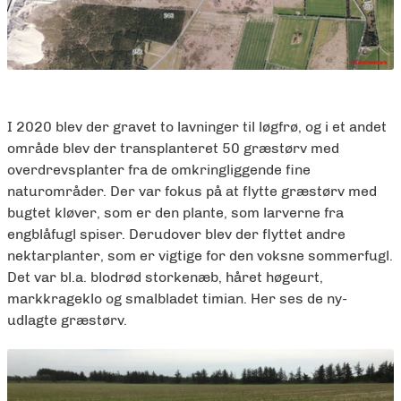
I 2020 blev der gravet to lavninger til løgfrø, og i et andet
område blev der transplanteret 50 græstørv med
overdrevsplanter fra de omkringliggende fine
naturområder. Der var fokus på at flytte græstørv med
bugtet kløver, som er den plante, som larverne fra
engblåfugl spiser. Derudover blev der flyttet andre
nektarplanter, som er vigtige for den voksne sommerfugl.
Det var bl.a. blodrød storkenæb, håret høgeurt,
markkrageklo og smalbladet timian. Her ses de ny-
udlagte græstørv.