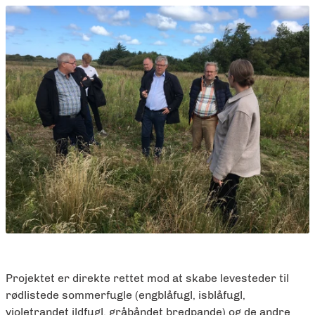
Projektet er direkte rettet mod at skabe levesteder til
rødlistede sommerfugle (engblåfugl, isblåfugl,
violetrandet ildfugl, gråbåndet bredpande) og de andre