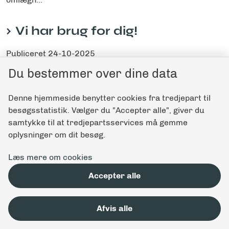
Vi har brug for dig!
Publiceret
24-10-2025
Frivillig
Du bestemmer over dine data
Gør en forskel - bliv frivillig til DM i Skills 2026.
Denne hjemmeside benytter cookies fra tredjepart til
besøgsstatistik. Vælger du "Accepter alle", giver du
samtykke til at tredjepartsservices må gemme
oplysninger om dit besøg.
Læs mere om cookies
Accepter alle
Afvis alle