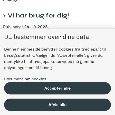
Vi har brug for dig!
Publiceret
24-10-2025
Frivillig
Du bestemmer over dine data
Gør en forskel - bliv frivillig til DM i Skills 2026.
Denne hjemmeside benytter cookies fra tredjepart til
besøgsstatistik. Vælger du "Accepter alle", giver du
samtykke til at tredjepartsservices må gemme
oplysninger om dit besøg.
Læs mere om cookies
Accepter alle
Afvis alle