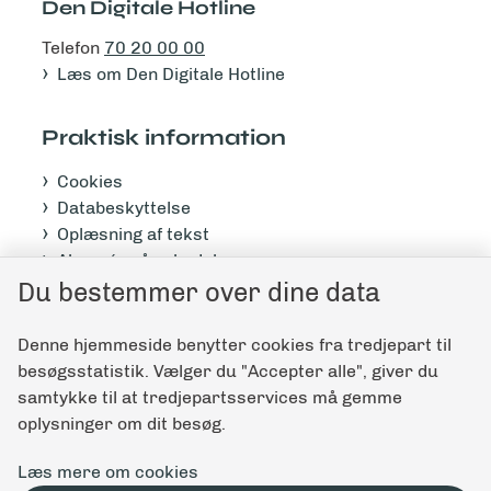
Den Digitale Hotline
Telefon
70 20 00 00
Læs om Den Digitale Hotline
Praktisk information
Cookies
Databeskyttelse
Oplæsning af tekst
Abonnér på nyhedsbrev
Tilgængelighedserklæring
Du bestemmer over dine data
Denne hjemmeside benytter cookies fra tredjepart til
Giv feedback til denne side
besøgsstatistik. Vælger du "Accepter alle", giver du
samtykke til at tredjepartsservices må gemme
oplysninger om dit besøg.
Læs mere om cookies