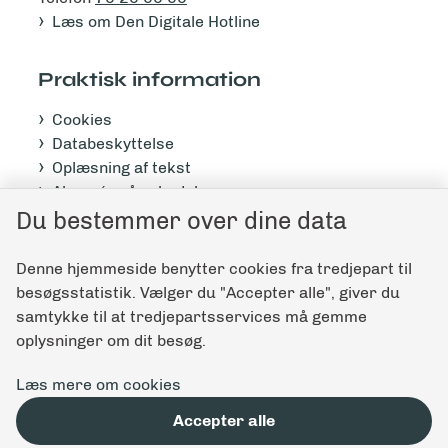
Læs om Den Digitale Hotline
Praktisk information
Cookies
Databeskyttelse
Oplæsning af tekst
Abonnér på nyhedsbrev
Tilgængelighedserklæring
Du bestemmer over dine data
Denne hjemmeside benytter cookies fra tredjepart til
Giv feedback til denne side
besøgsstatistik. Vælger du "Accepter alle", giver du
samtykke til at tredjepartsservices må gemme
oplysninger om dit besøg.
Læs mere om cookies
Accepter alle